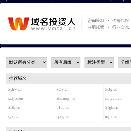
推荐域名
51hw.cn
xcfy.cn
51tg.cn
xzfy.com
zhuanqi.net
canyun.cn
51tk.cn
51dc.cn
51gk.cn
syxt.cn
cpdg.cn
mjfs.cn