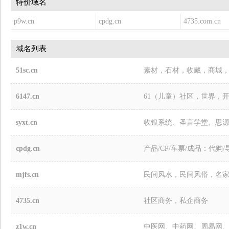
特价域名
p9w.cn
cpdg.cn
4735.com.cn
域名列表
51sc.cn
素材，石材，收藏，商城
6147.cn
61（儿童）社区，世界，
syxt.cn
收银系统、圣言学堂、思
cpdg.cn
产品/CP/车票/成品：代购/
mjfs.cn
民间风水，民间风俗，名
4735.cn
社区商务，私企商务
z1w.cn
中医网、中药网、周易网