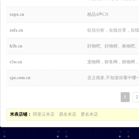
xxpx.cn
精品4声CN
zxfx.cn
征信分析，在线分享，在
h5b.cn
好物吧、好物榜、换物吧
c5w.cn
宠物网，财务网，财物网
cpz.com.cn
含义很多,不知道你看中哪一个
1
2
米表店铺：
阿里云米店
易名米店
爱名米店