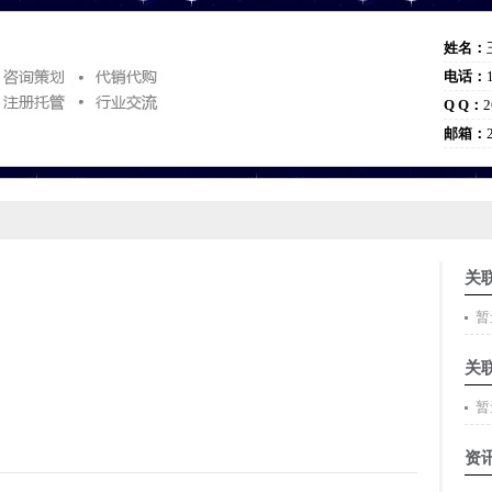
姓名：
电话：
Q Q：
2
邮箱：
关
暂
关
暂
资