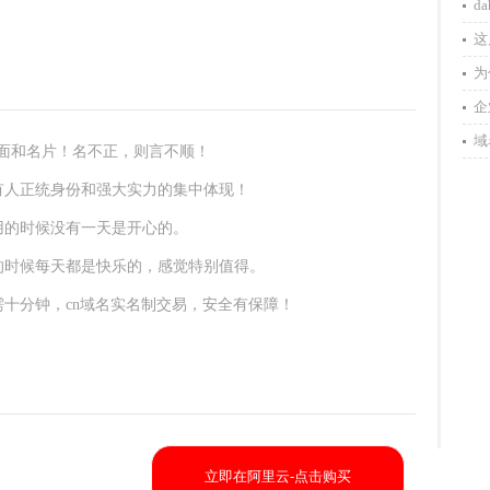
d
这
为
企
域
门面和名片！名不正，则言不顺！
有人正统身份和强大实力的集中体现！
用的时候没有一天是开心的。
的时候每天都是快乐的，感觉特别值得。
十分钟，cn域名实名制交易，安全有保障！
立即在阿里云-点击购买